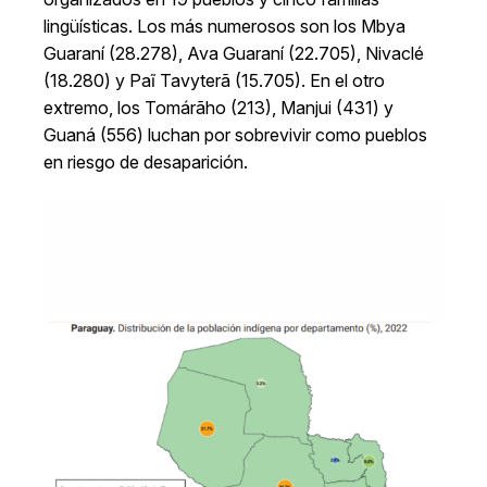
lingüísticas. Los más numerosos son los Mbya
Guaraní (28.278), Ava Guaraní (22.705), Nivaclé
(18.280) y Paĩ Tavyterã (15.705). En el otro
extremo, los Tomárãho (213), Manjui (431) y
Guaná (556) luchan por sobrevivir como pueblos
en riesgo de desaparición.