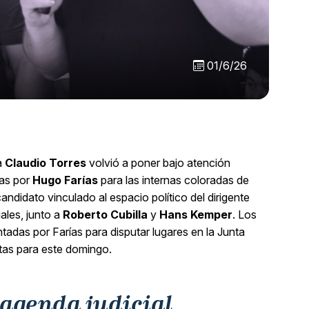
01/6/26
a
Claudio Torres
volvió a poner bajo atención
das por
Hugo Farías
para las internas coloradas de
candidato vinculado al espacio político del dirigente
ales, junto a
Roberto Cubilla
y
Hans Kemper
. Los
ntadas por Farías para disputar lugares en la Junta
stas para este domingo.
 agenda judicial