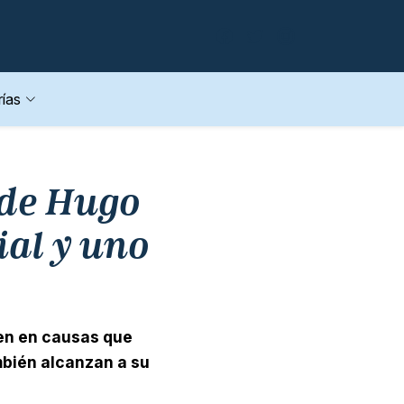
ías
 de Hugo
ial y uno
cen en causas que
mbién alcanzan a su