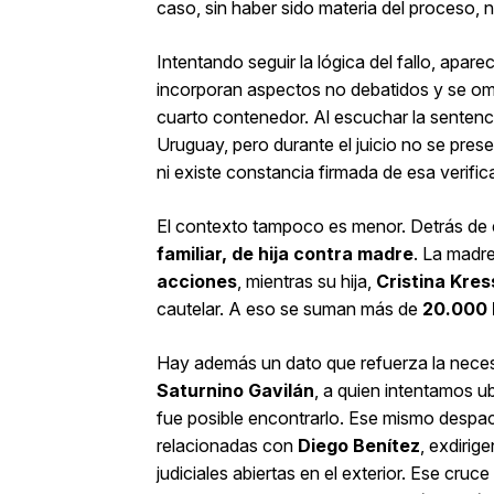
caso, sin haber sido materia del proceso, 
Intentando seguir la lógica del fallo, apar
incorporan aspectos no debatidos y se omit
cuarto contenedor. Al escuchar la sentenci
Uruguay, pero durante el juicio no se pre
ni existe constancia firmada de esa verifica
El contexto tampoco es menor. Detrás de
familiar, de hija contra madre
. La madr
acciones
, mientras su hija,
Cristina Kres
cautelar. A eso se suman más de
20.000 
Hay además un dato que refuerza la necesi
Saturnino Gavilán
, a quien intentamos ub
fue posible encontrarlo. Ese mismo despa
relacionadas con
Diego Benítez
, exdirig
judiciales abiertas en el exterior. Ese cruc