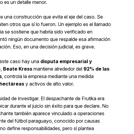
no es un detalle menor.
ece una construcción que evita el eje del caso. Se
en otros que sí lo fueron. Un ejemplo es el llamado
a se sostiene que habría sido verificado en
sentó ningún documento que respalde esa afirmación
ción. Eso, en una decisión judicial, es grave.
 este caso hay una
disputa empresarial y
e,
Beate Kress
mantiene alrededor del
92% de las
s
, controla la empresa mediante una medida
hectáreas
y activos de alto valor.
dad de investigar. El despachante de Frutika era
icar durante el juicio sin éxito para que declare. No
chante también aparece vinculado a operaciones
ente del fútbol paraguayo, conocido por causas
e no define responsabilidades, pero sí plantea