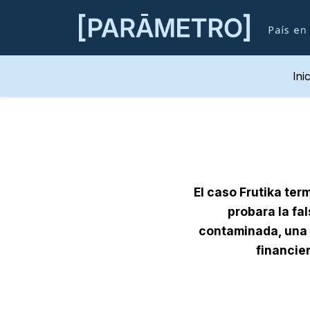
Ini
El caso Frutika ter
probara la f
contaminada, una 
financier