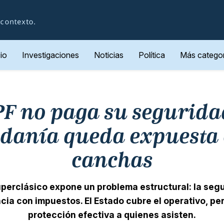
cio
Investigaciones
Noticias
Política
Más categor
PF no paga su seguridad
danía queda expuesta 
canchas
superclásico expone un problema estructural: la seg
ncia con impuestos. El Estado cubre el operativo, pe
protección efectiva a quienes asisten.