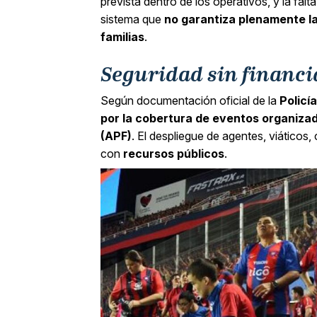
prevista dentro de los operativos, y la falt
sistema que
no garantiza plenamente la
familias
.
Seguridad sin financ
Según documentación oficial de la
Policí
por la cobertura de eventos organiza
(APF)
. El despliegue de agentes, viáticos, 
con
recursos públicos
.