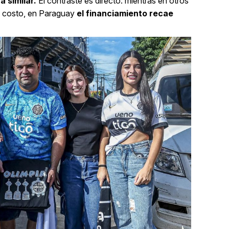
 similar.
El contraste es directo: mientras en otros
l costo, en Paraguay
el financiamiento recae