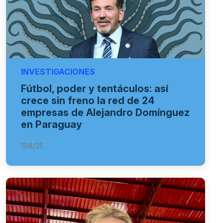
INVESTIGACIONES
Fútbol, poder y tentáculos: así
crece sin freno la red de 24
empresas de Alejandro Domínguez
en Paraguay
11/8/25