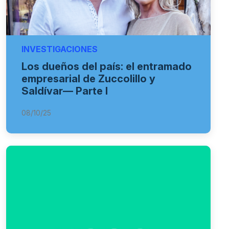
INVESTIGACIONES
Los dueños del país: el entramado
empresarial de Zuccolillo y
Saldívar— Parte I
08/10/25