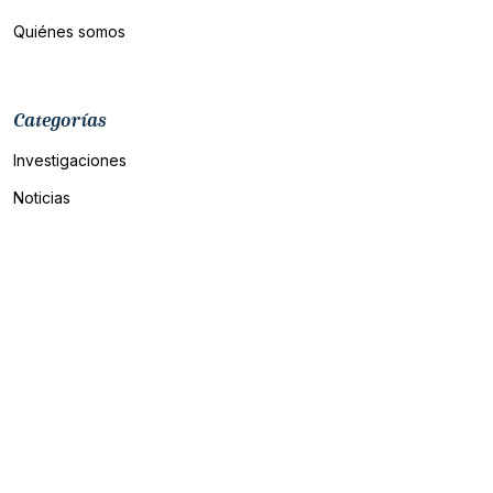
Quiénes somos
Categorías
Investigaciones
Noticias
Política
Economía
Análisis y Opinión
Judiciales
©
Copyright
Parámetro
Todos los derechos reservados