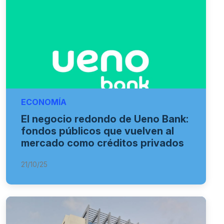
ECONOMÍA
El negocio redondo de Ueno Bank:
fondos públicos que vuelven al
mercado como créditos privados
21/10/25